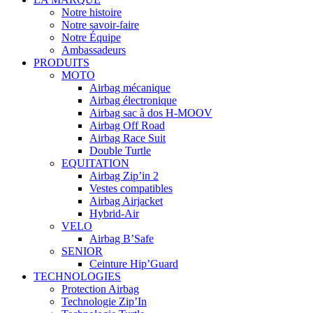
Notre histoire
Notre savoir-faire
Notre Équipe
Ambassadeurs
PRODUITS
MOTO
Airbag mécanique
Airbag électronique
Airbag sac à dos H-MOOV
Airbag Off Road
Airbag Race Suit
Double Turtle
EQUITATION
Airbag Zip’in 2
Vestes compatibles
Airbag Airjacket
Hybrid-Air
VELO
Airbag B’Safe
SENIOR
Ceinture Hip’Guard
TECHNOLOGIES
Protection Airbag
Technologie Zip’In