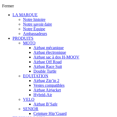
Fermer
LA MARQUE
Notre histoire
Notre savoir-faire
Notre Équipe
Ambassadeurs
PRODUITS
MOTO
Airbag mécanique
Airbag électronique
Airbag sac à dos H-MOOV
Airbag Off Road
Airbag Race Suit
Double Turtle
EQUITATION
Airbag Zip’in 2
Vestes compatibles
Airbag Airjacket
Hybrid-Air
VELO
Airbag B’Safe
SENIOR
Ceinture Hip’Guard